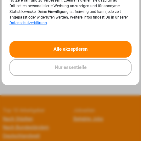
Nutzererfahrung zu verbessern. Ebenfalls dienen sie dazu dir auf
Drittseiten personalisierte Werbung anzuzeigen und für anonyme
Statistikzwecke. Deine Einwilligung ist freiwillig und kann jederzeit
angepasst oder widerrufen werden. Weitere Infos findest Du in unserer
Datenschutzerklärung
.
«
»
Alle akzeptieren
Nur essentielle
Top 10 Arbeitgeber
Jobseiten
Nach Städten
Beliebte Jobs
Nach Bundesländern
Deutschlandweit