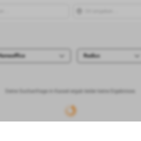
Homeoffice
Radius
Deine Suchanfrage in Kassel ergab leider keine Ergebnisse.