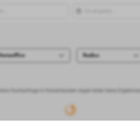
Homeoffice
Radius
eine Suchanfrage in Kaiserslautern ergab leider keine Ergebniss