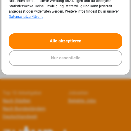
Drittseiten personalisierte Werbung anzuzeigen und für anonyme
Statistikzwecke. Deine Einwilligung ist freiwillig und kann jederzeit
angepasst oder widerrufen werden. Weitere Infos findest Du in unserer
Datenschutzerklärung
.
«
»
Alle akzeptieren
Nur essentielle
Top 10 Arbeitgeber
Jobseiten
Nach Städten
Beliebte Jobs
Nach Bundesländern
Deutschlandweit