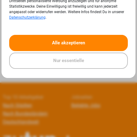
Drittseiten personalisierte Werbung anzuzeigen und für anonyme
Statistikzwecke. Deine Einwilligung ist freiwillig und kann jederzeit
angepasst oder widerrufen werden. Weitere Infos findest Du in unserer
Datenschutzerklärung
.
«
»
Alle akzeptieren
Nur essentielle
Top 10 Arbeitgeber
Jobseiten
Nach Städten
Beliebte Jobs
Nach Bundesländern
Deutschlandweit