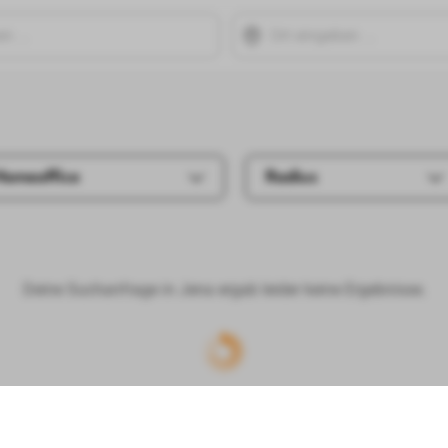
Homeoffice
Radius
Deine Suchanfrage in Jena ergab leider keine Ergebnisse.