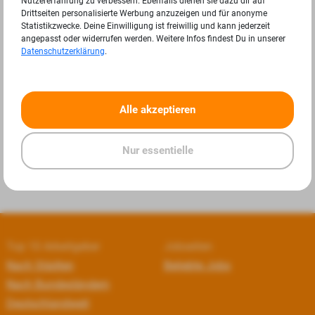
Nutzererfahrung zu verbessern. Ebenfalls dienen sie dazu dir auf
Drittseiten personalisierte Werbung anzuzeigen und für anonyme
Statistikzwecke. Deine Einwilligung ist freiwillig und kann jederzeit
angepasst oder widerrufen werden. Weitere Infos findest Du in unserer
Datenschutzerklärung
.
«
»
Alle akzeptieren
Nur essentielle
Top 10 Arbeitgeber
Jobseiten
Nach Städten
Beliebte Jobs
Nach Bundesländern
Deutschlandweit