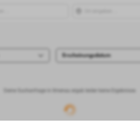
Erscheinungsdatum
Deine Suchanfrage in Ilmenau ergab leider keine Ergebnisse.