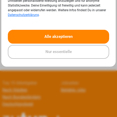
Drittseiten personalisierte Werbung anzuzeigen und für anonyme
Statistikzwecke. Deine Einwilligung ist freiwillig und kann jederzeit
angepasst oder widerrufen werden. Weitere Infos findest Du in unserer
Datenschutzerklärung
.
«
»
Alle akzeptieren
Nur essentielle
Top 10 Arbeitgeber
Jobseiten
Nach Städten
Beliebte Jobs
Nach Bundesländern
Deutschlandweit