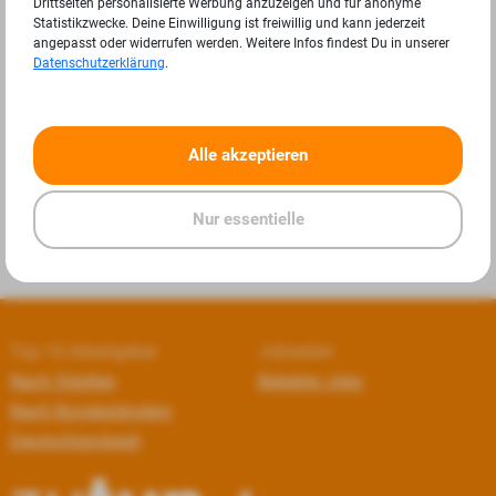
Drittseiten personalisierte Werbung anzuzeigen und für anonyme
Statistikzwecke. Deine Einwilligung ist freiwillig und kann jederzeit
angepasst oder widerrufen werden. Weitere Infos findest Du in unserer
Datenschutzerklärung
.
«
»
Alle akzeptieren
Nur essentielle
Top 10 Arbeitgeber
Jobseiten
Nach Städten
Beliebte Jobs
Nach Bundesländern
Deutschlandweit