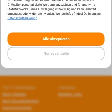
Nutzererfahrung zu verbessern. Ebenfalls dienen sie dazu dir auf
Drittseiten personalisierte Werbung anzuzeigen und für anonyme
Statistikzwecke. Deine Einwilligung ist freiwillig und kann jederzeit
angepasst oder widerrufen werden. Weitere Infos findest Du in unserer
Datenschutzerklärung
.
«
»
Alle akzeptieren
Nur essentielle
Top 10 Arbeitgeber
Jobseiten
Nach Städten
Beliebte Jobs
Nach Bundesländern
Deutschlandweit