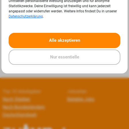
Drittseiten personalisierte Werbung anzuzeigen und für anonyme
Statistikzwecke. Deine Einwilligung ist freiwillig und kann jederzeit
angepasst oder widerrufen werden. Weitere Infos findest Du in unserer
Datenschutzerklärung
.
«
»
Alle akzeptieren
Nur essentielle
Top 10 Arbeitgeber
Jobseiten
Nach Städten
Beliebte Jobs
Nach Bundesländern
Deutschlandweit