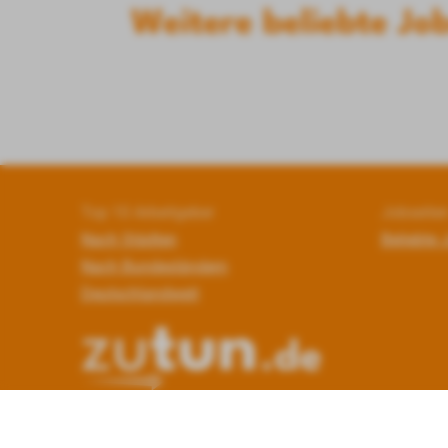
Weitere beliebte Job
Top 10 Arbeitgeber
Jobseite
Nach Städten
Beliebte 
Nach Bundesländern
Deutschlandweit