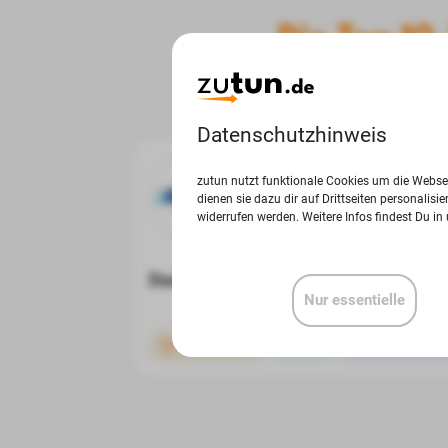
Die Top 10
Hier bekomm
Datenschutzhinweis
zutun nutzt funktionale Cookies um die Websei
Action Deutschland GmbH
dienen sie dazu dir auf Drittseiten personalis
Hilzingen
widerrufen werden. Weitere Infos findest Du in
Stellvertretender Filialleiter (m/w
Nur essentielle
Einzelhandel
Vollzeit
Finanzdienstlei