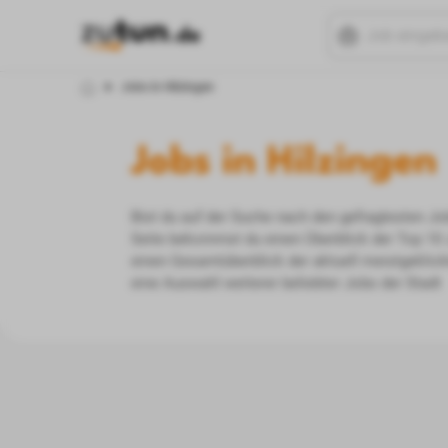
Jobs in Hilzingen
Jobs in Hilzingen
Bist du auf der Suche nach den gefragtesten Job
Seite bekommst du einen Überblick der Top 10 
einen Gesamtüberblick der aktuell meistgeklick
eine Auswahl weiterer beliebter Jobs der Stadt