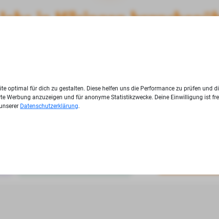
 Jobs in Hilzingen branchenü
st du eine Übersicht der meistgeklickten Jobs in Hilzingen aus all
1. Platz
te optimal für dich zu gestalten. Diese helfen uns die Performance zu prüfen und d
ierte Werbung anzuzeigen und für anonyme Statistikzwecke. Deine Einwilligung ist fre
 unserer
Datenschutzerklärung
.
/d)
Job an 
ster
Gehöre zu den ersten Bewerbenden