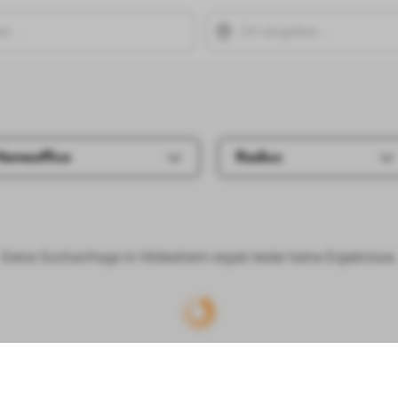
Homeoffice
Radius
Deine Suchanfrage in Hildesheim ergab leider keine Ergebnisse.