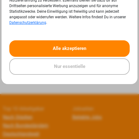
Nutzererfahrung zu verbessern. Ebenfalls dienen sie dazu dir auf
Drittseiten personalisierte Werbung anzuzeigen und für anonyme
Statistikzwecke. Deine Einwilligung ist freiwillig und kann jederzeit
angepasst oder widerrufen werden. Weitere Infos findest Du in unserer
Datenschutzerklärung
.
«
»
Alle akzeptieren
Nur essentielle
Top 10 Arbeitgeber
Jobseiten
Nach Städten
Beliebte Jobs
Nach Bundesländern
Deutschlandweit