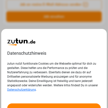
Job an meine E-Mail-Adresse senden
Job ansehen
7. Platz
▼ -6
Landesbetrieb Straßenbau
NEU
Nordrhein-Westfalen
(Straßen.NRW)
Datenschutzhinweis
Würselen
zutun nutzt funktionale Cookies um die Webseite optimal für dich zu
Bauingenieur*in o. Expert*in als
gestalten. Diese helfen uns die Performance zu prüfen und die
Nutzererfahrung zu verbessern. Ebenfalls dienen sie dazu dir auf
angewandte*r Geowissenschaftler*in
Drittseiten personalisierte Werbung anzuzeigen und für anonyme
Straßen- und Radwegebau (w/m/d)
Statistikzwecke. Deine Einwilligung ist freiwillig und kann jederzeit
angepasst oder widerrufen werden. Weitere Infos findest Du in unserer
Datenschutzerklärung
.
Ingenieur & Konstruktion
Vollzeit
Behörden, Kommunen