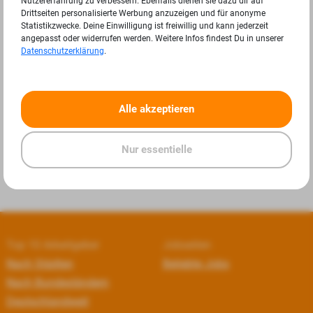
Nutzererfahrung zu verbessern. Ebenfalls dienen sie dazu dir auf
Drittseiten personalisierte Werbung anzuzeigen und für anonyme
Statistikzwecke. Deine Einwilligung ist freiwillig und kann jederzeit
angepasst oder widerrufen werden. Weitere Infos findest Du in unserer
Datenschutzerklärung
.
«
»
Alle akzeptieren
Nur essentielle
Top 10 Arbeitgeber
Jobseiten
Nach Städten
Beliebte Jobs
Nach Bundesländern
Deutschlandweit