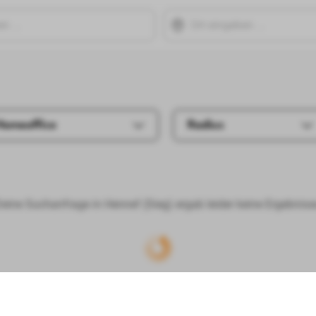
Homeoffice
Radius
eine Suchanfrage in Hennef (Sieg) ergab leider keine Ergebniss