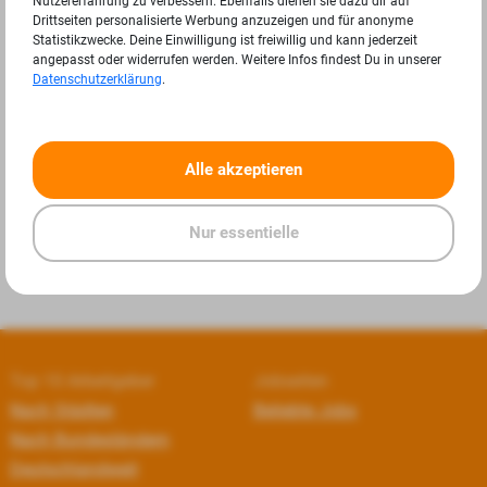
Nutzererfahrung zu verbessern. Ebenfalls dienen sie dazu dir auf
Drittseiten personalisierte Werbung anzuzeigen und für anonyme
Statistikzwecke. Deine Einwilligung ist freiwillig und kann jederzeit
angepasst oder widerrufen werden. Weitere Infos findest Du in unserer
Datenschutzerklärung
.
«
»
Alle akzeptieren
Nur essentielle
Top 10 Arbeitgeber
Jobseiten
Nach Städten
Beliebte Jobs
Nach Bundesländern
Deutschlandweit