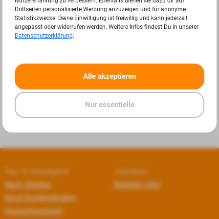
Nutzererfahrung zu verbessern. Ebenfalls dienen sie dazu dir auf
Drittseiten personalisierte Werbung anzuzeigen und für anonyme
Statistikzwecke. Deine Einwilligung ist freiwillig und kann jederzeit
angepasst oder widerrufen werden. Weitere Infos findest Du in unserer
Datenschutzerklärung
.
«
»
Alle akzeptieren
Nur essentielle
Top 10 Arbeitgeber
Jobseiten
Nach Städten
Beliebte Jobs
Nach Bundesländern
Deutschlandweit