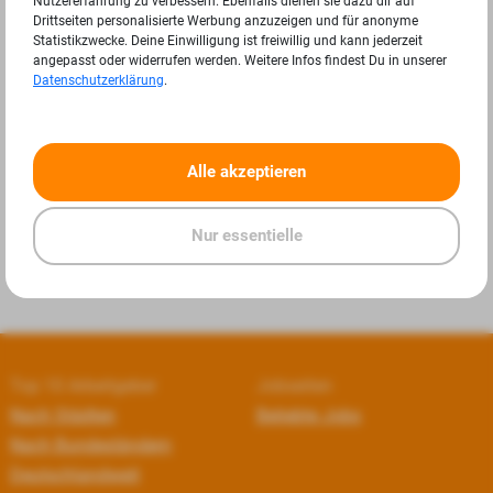
Nutzererfahrung zu verbessern. Ebenfalls dienen sie dazu dir auf
Drittseiten personalisierte Werbung anzuzeigen und für anonyme
Statistikzwecke. Deine Einwilligung ist freiwillig und kann jederzeit
angepasst oder widerrufen werden. Weitere Infos findest Du in unserer
Datenschutzerklärung
.
«
»
Alle akzeptieren
Nur essentielle
Top 10 Arbeitgeber
Jobseiten
Nach Städten
Beliebte Jobs
Nach Bundesländern
Deutschlandweit