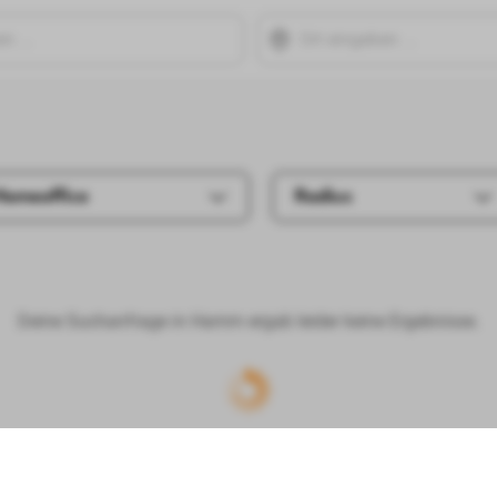
Homeoffice
Radius
Deine Suchanfrage in Hamm ergab leider keine Ergebnisse.