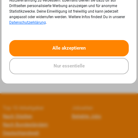
Nutzererfahrung zu verbessern. Ebenfalls dienen sie dazu dir auf
Drittseiten personalisierte Werbung anzuzeigen und für anonyme
Statistikzwecke. Deine Einwilligung ist freiwillig und kann jederzeit
angepasst oder widerrufen werden. Weitere Infos findest Du in unserer
Datenschutzerklärung
.
«
»
Alle akzeptieren
Nur essentielle
Top 10 Arbeitgeber
Jobseiten
Nach Städten
Beliebte Jobs
Nach Bundesländern
Deutschlandweit