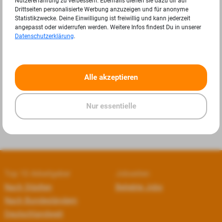
Nutzererfahrung zu verbessern. Ebenfalls dienen sie dazu dir auf
Drittseiten personalisierte Werbung anzuzeigen und für anonyme
Statistikzwecke. Deine Einwilligung ist freiwillig und kann jederzeit
angepasst oder widerrufen werden. Weitere Infos findest Du in unserer
Datenschutzerklärung
.
«
»
Alle akzeptieren
Nur essentielle
Top 10 Arbeitgeber
Jobseiten
Nach Städten
Beliebte Jobs
Nach Bundesländern
Deutschlandweit