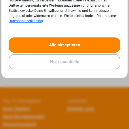
Nutzererfahrung zu verbessern. Ebenfalls dienen sie dazu dir auf
Drittseiten personalisierte Werbung anzuzeigen und für anonyme
Statistikzwecke. Deine Einwilligung ist freiwillig und kann jederzeit
angepasst oder widerrufen werden. Weitere Infos findest Du in unserer
Datenschutzerklärung
.
«
»
Alle akzeptieren
Nur essentielle
Top 10 Arbeitgeber
Jobseiten
Nach Städten
Beliebte Jobs
Nach Bundesländern
Deutschlandweit