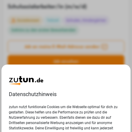
Schulsozialarbeiter/in (m/w/d)
Sozialwesen
Teilzeit
Schulen, Kindergärten
Gehöre zu den ersten Bewerbenden
Job an meine E-Mail-Adresse senden
Job ansehen
9. Platz
Neu im Ranking
Datenschutzhinweis
NEU
Stadt Meerbusch
Meerbusch
zutun nutzt funktionale Cookies um die Webseite optimal für dich zu
gestalten. Diese helfen uns die Performance zu prüfen und die
Nutzererfahrung zu verbessern. Ebenfalls dienen sie dazu dir auf
Jugendsozialarbeiter*in an Grundschulen
Drittseiten personalisierte Werbung anzuzeigen und für anonyme
Statistikzwecke. Deine Einwilligung ist freiwillig und kann jederzeit
(w/m/d)