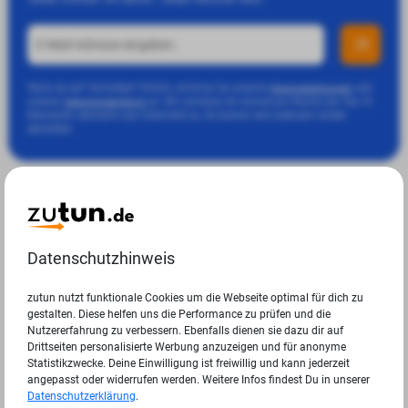
Wenn du auf "Anmelden" klickst, stimmst du unseren
und
Nutzungsbedingungen
unserer
zu. Wir schicken dir einmal pro Woche die Top 10
Datenschutzerklärung
Mechanik-Jobcharts aus Gütersloh zu. Du kannst dich jederzeit wieder
abmelden.
6. Platz
Neu im Ranking
Hiller GmbH
Datenschutzhinweis
Gütersloh
zutun nutzt funktionale Cookies um die Webseite optimal für dich zu
Mechatroniker im Kundendienst (m/w/d) mit
gestalten. Diese helfen uns die Performance zu prüfen und die
Nutzererfahrung zu verbessern. Ebenfalls dienen sie dazu dir auf
Schwerpunkt Benelux & Westdeutschland
Drittseiten personalisierte Werbung anzuzeigen und für anonyme
Statistikzwecke. Deine Einwilligung ist freiwillig und kann jederzeit
angepasst oder widerrufen werden. Weitere Infos findest Du in unserer
Mechanik
Vollzeit
Handwerk: Elektrik/Mechatronik
Datenschutzerklärung
.