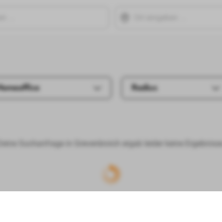
Homeoffice
Radius
Deine Suchanfrage in Grevenbroich ergab leider keine Ergebnisse