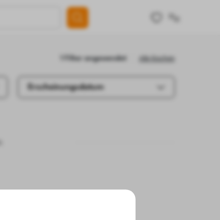
Alle löschen
1 Filter angewendet
Erscheinungsdatum
.