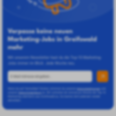
Verpasse keine neuen
Marketing-Jobs in Greifswald
mehr
Mit unserem Newsletter hast du die Top-10 Marketing-
Jobs immer im Blick. Jede Woche neu.
Wenn du auf "Anmelden" klickst, stimmst du unseren
und
Nutzungsbedingungen
unserer
zu. Wir schicken dir einmal pro Woche die Top 10
Datenschutzerklärung
Marketing-Jobcharts aus Greifswald zu. Du kannst dich jederzeit wieder
abmelden.