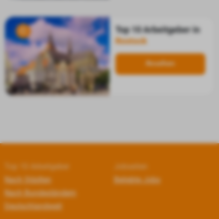
Top 10 Arbeitgeber in
Rostock
Ansehen
Top 10 Arbeitgeber
Jobseiten
Nach Städten
Beliebte Jobs
Nach Bundesländern
Deutschlandweit