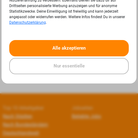
Nutzererfahrung zu verbessern. Ebenfalls dienen sie dazu dir auf
Drittseiten personalisierte Werbung anzuzeigen und für anonyme
Statistikzwecke. Deine Einwilligung ist freiwillig und kann jederzeit
angepasst oder widerrufen werden. Weitere Infos findest Du in unserer
Datenschutzerklärung
.
«
»
Alle akzeptieren
Nur essentielle
Top 10 Arbeitgeber
Jobseiten
Nach Städten
Beliebte Jobs
Nach Bundesländern
Deutschlandweit