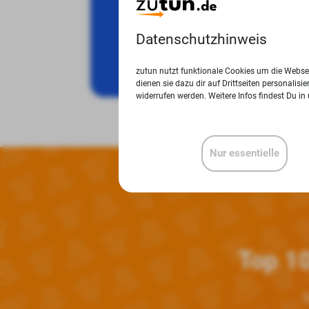
Datenschutzhinweis
zutun nutzt funktionale Cookies um die Websei
dienen sie dazu dir auf Drittseiten personalis
widerrufen werden. Weitere Infos findest Du in
Nur essentielle
Top 1