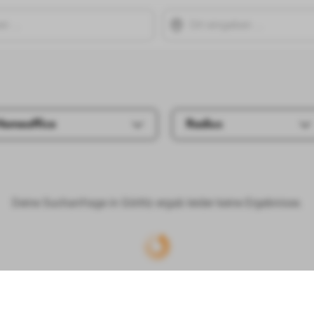
Homeoffice
Radius
Deine Suchanfrage in Görlitz ergab leider keine Ergebnisse.