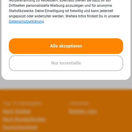
Nutzererfahrung zu verbessern. Ebenfalls dienen sie dazu dir auf
Drittseiten personalisierte Werbung anzuzeigen und für anonyme
Statistikzwecke. Deine Einwilligung ist freiwillig und kann jederzeit
angepasst oder widerrufen werden. Weitere Infos findest Du in unserer
Datenschutzerklärung
.
«
»
Alle akzeptieren
Nur essentielle
Top 10 Arbeitgeber
Jobseiten
Nach Städten
Beliebte Jobs
Nach Bundesländern
Deutschlandweit