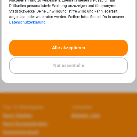
Nutzererfahrung zu verbessern. Ebenfalls dienen sie dazu dir auf
Drittseiten personalisierte Werbung anzuzeigen und für anonyme
Statistikzwecke. Deine Einwilligung ist freiwillig und kann jederzeit
angepasst oder widerrufen werden. Weitere Infos findest Du in unserer
Datenschutzerklärung
.
«
»
Alle akzeptieren
Nur essentielle
Top 10 Arbeitgeber
Jobseiten
Nach Städten
Beliebte Jobs
Nach Bundesländern
Deutschlandweit