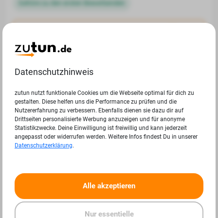
Gehöre zu den ersten Bewerbenden
Job an meine E-Mail-Adresse senden
Job ansehen
Datenschutzhinweis
zutun nutzt funktionale Cookies um die Webseite optimal für dich zu
9. Platz
Neu im Ranking
gestalten. Diese helfen uns die Performance zu prüfen und die
NEU
Nutzererfahrung zu verbessern. Ebenfalls dienen sie dazu dir auf
Korian Deutschland GmbH
Drittseiten personalisierte Werbung anzuzeigen und für anonyme
Lollar
Statistikzwecke. Deine Einwilligung ist freiwillig und kann jederzeit
angepasst oder widerrufen werden. Weitere Infos findest Du in unserer
Datenschutzerklärung
.
Pflegefachkraft (w/m/d)
Pflege
Vollzeit
Finanzdienstleister
Alle akzeptieren
Gehöre zu den ersten Bewerbenden
Nur essentielle