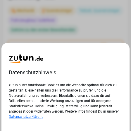
Mechanik
Quereinsteiger
Teilzeit, Quereinsteiger
Fahrzeugbau/-zulieferer
Gehöre zu den ersten Bewerbenden
Job an meine E-Mail-Adresse senden
Job ansehen
Datenschutzhinweis
9. Platz
Neu im Ranking
zutun nutzt funktionale Cookies um die Webseite optimal für dich zu
gestalten. Diese helfen uns die Performance zu prüfen und die
NEU
Nutzererfahrung zu verbessern. Ebenfalls dienen sie dazu dir auf
OCULUS Optikgeräte GmbH
Drittseiten personalisierte Werbung anzuzeigen und für anonyme
Wetzlar
Statistikzwecke. Deine Einwilligung ist freiwillig und kann jederzeit
angepasst oder widerrufen werden. Weitere Infos findest Du in unserer
Datenschutzerklärung
.
Zerspanungsmechaniker (gn)