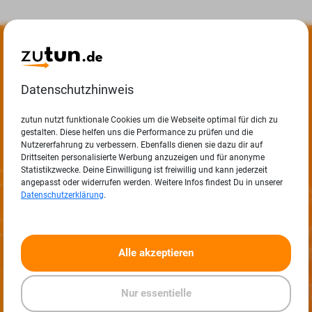
Datenschutzhinweis
zutun nutzt funktionale Cookies um die Webseite optimal für dich zu
Top 10 Marketing-Jobs in deiner
gestalten. Diese helfen uns die Performance zu prüfen und die
Nutzererfahrung zu verbessern. Ebenfalls dienen sie dazu dir auf
Nähe
Drittseiten personalisierte Werbung anzuzeigen und für anonyme
Statistikzwecke. Deine Einwilligung ist freiwillig und kann jederzeit
angepasst oder widerrufen werden. Weitere Infos findest Du in unserer
Entdecke weitere Top 10 Marketing-Jobs in deiner Nähe
Datenschutzerklärung
.
Alle akzeptieren
Nur essentielle