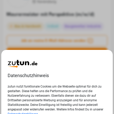
Ravensburg
Maurermeister mit Perspektive (m/w/d)
Bau & Handwerk
Vollzeit
Baugewerbe/-industrie
Job an meine E-Mail-Adresse senden
Job ansehen
8. Platz
Neu im Ranking
Datenschutzhinweis
bpm GmbH
zutun nutzt funktionale Cookies um die Webseite optimal für dich zu
Lindau
gestalten. Diese helfen uns die Performance zu prüfen und die
Nutzererfahrung zu verbessern. Ebenfalls dienen sie dazu dir auf
Drittseiten personalisierte Werbung anzuzeigen und für anonyme
Statistikzwecke. Deine Einwilligung ist freiwillig und kann jederzeit
Bauleiter (m/w/d) Hochbau
angepasst oder widerrufen werden. Weitere Infos findest Du in unserer