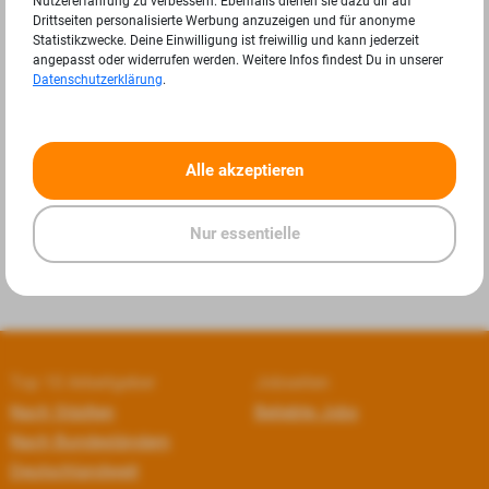
Nutzererfahrung zu verbessern. Ebenfalls dienen sie dazu dir auf
Drittseiten personalisierte Werbung anzuzeigen und für anonyme
Statistikzwecke. Deine Einwilligung ist freiwillig und kann jederzeit
angepasst oder widerrufen werden. Weitere Infos findest Du in unserer
Datenschutzerklärung
.
«
»
Alle akzeptieren
Nur essentielle
Top 10 Arbeitgeber
Jobseiten
Nach Städten
Beliebte Jobs
Nach Bundesländern
Deutschlandweit