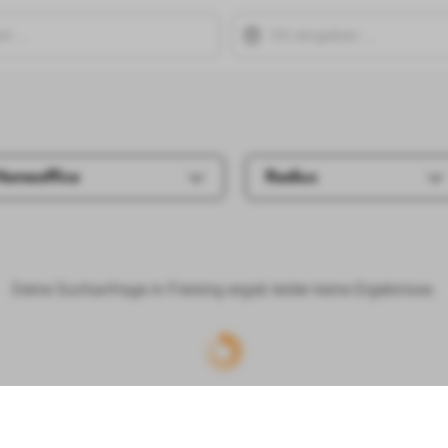
Homeoffice
Radius
Deine Suchanfrage in Freising ergab leider keine Ergebnisse.