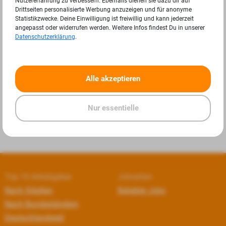
Nutzererfahrung zu verbessern. Ebenfalls dienen sie dazu dir auf
Drittseiten personalisierte Werbung anzuzeigen und für anonyme
Statistikzwecke. Deine Einwilligung ist freiwillig und kann jederzeit
angepasst oder widerrufen werden. Weitere Infos findest Du in unserer
Datenschutzerklärung
.
«
»
Alle akzeptieren
Nur essentielle
Top 10 Arbeitgeber
Jobseiten
Nach Städten
Beliebte Jobs
Nach Bundesländern
Deutschlandweit