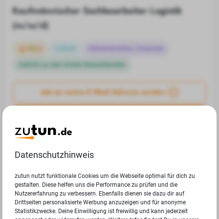
Kaufmännischer Sachbearbeiter Logistik
(m/w/d)
Büro
Vollzeit
Administration, Finanzen
Gehöre zu den ersten Bewerbenden
Job an meine E-Mail-Adresse senden
Job ansehen
Datenschutzhinweis
9. Platz
Neu im Ranking
NEU
zutun nutzt funktionale Cookies um die Webseite optimal für dich zu
abcfinance GmbH
gestalten. Diese helfen uns die Performance zu prüfen und die
Köln
Nutzererfahrung zu verbessern. Ebenfalls dienen sie dazu dir auf
Drittseiten personalisierte Werbung anzuzeigen und für anonyme
Statistikzwecke. Deine Einwilligung ist freiwillig und kann jederzeit
Sachbearbeiter Forderungsmanagement und