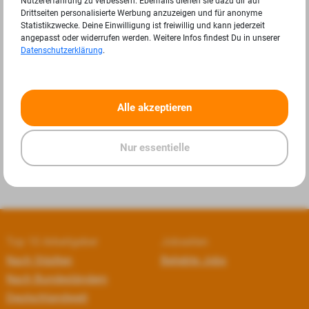
Nutzererfahrung zu verbessern. Ebenfalls dienen sie dazu dir auf
Drittseiten personalisierte Werbung anzuzeigen und für anonyme
Statistikzwecke. Deine Einwilligung ist freiwillig und kann jederzeit
angepasst oder widerrufen werden. Weitere Infos findest Du in unserer
Datenschutzerklärung
.
«
»
Alle akzeptieren
Nur essentielle
Top 10 Arbeitgeber
Jobseiten
Nach Städten
Beliebte Jobs
Nach Bundesländern
Deutschlandweit