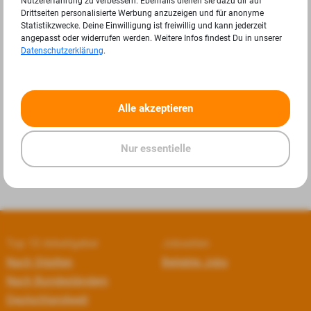
Nutzererfahrung zu verbessern. Ebenfalls dienen sie dazu dir auf
Drittseiten personalisierte Werbung anzuzeigen und für anonyme
Statistikzwecke. Deine Einwilligung ist freiwillig und kann jederzeit
angepasst oder widerrufen werden. Weitere Infos findest Du in unserer
Datenschutzerklärung
.
«
»
Alle akzeptieren
Nur essentielle
Top 10 Arbeitgeber
Jobseiten
Nach Städten
Beliebte Jobs
Nach Bundesländern
Deutschlandweit