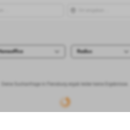
Homeoffice
Radius
Deine Suchanfrage in Flensburg ergab leider keine Ergebnisse.