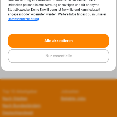
Nutzererfahrung zu verbessern. Ebenfalls dienen sie dazu dir auf
Drittseiten personalisierte Werbung anzuzeigen und für anonyme
Statistikzwecke. Deine Einwilligung ist freiwillig und kann jederzeit
angepasst oder widerrufen werden. Weitere Infos findest Du in unserer
Datenschutzerklärung
.
«
»
Alle akzeptieren
Nur essentielle
Top 10 Arbeitgeber
Jobseiten
Nach Städten
Beliebte Jobs
Nach Bundesländern
Deutschlandweit