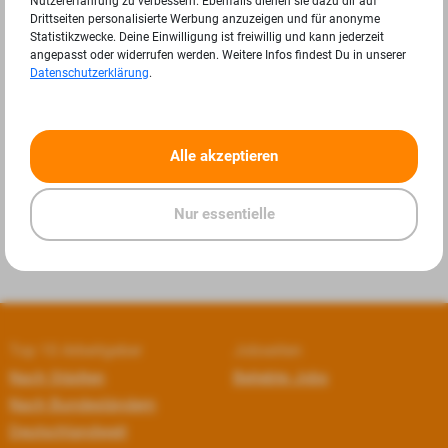
Nutzererfahrung zu verbessern. Ebenfalls dienen sie dazu dir auf
Drittseiten personalisierte Werbung anzuzeigen und für anonyme
Statistikzwecke. Deine Einwilligung ist freiwillig und kann jederzeit
angepasst oder widerrufen werden. Weitere Infos findest Du in unserer
Datenschutzerklärung
.
«
»
Alle akzeptieren
Nur essentielle
Top 10 Arbeitgeber
Jobseiten
Nach Städten
Beliebte Jobs
Nach Bundesländern
Deutschlandweit