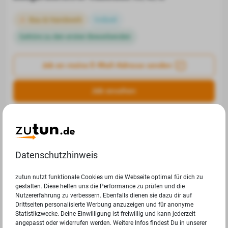
Bau & Handwerk
Vollzeit
Gehöre zu den ersten Bewerbenden
Job an meine E-Mail-Adresse senden
Job ansehen
9. Platz
Neu im Ranking
NEU
Datenschutzhinweis
DIS
Nürnberg
zutun nutzt funktionale Cookies um die Webseite optimal für dich zu
gestalten. Diese helfen uns die Performance zu prüfen und die
Nutzererfahrung zu verbessern. Ebenfalls dienen sie dazu dir auf
Schreiner (m/w/d) im Transformatorenbau
Drittseiten personalisierte Werbung anzuzeigen und für anonyme
Statistikzwecke. Deine Einwilligung ist freiwillig und kann jederzeit
Bau & Handwerk
Vollzeit
angepasst oder widerrufen werden. Weitere Infos findest Du in unserer