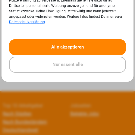
Nutzererfahrung zu verbessern. Ebenfalls dienen sie dazu dir auf
Drittseiten personalisierte Werbung anzuzeigen und für anonyme
Statistikzwecke. Deine Einwilligung ist freiwillig und kann jederzeit
angepasst oder widerrufen werden. Weitere Infos findest Du in unserer
Datenschutzerklärung
.
«
»
Alle akzeptieren
Nur essentielle
Top 10 Arbeitgeber
Jobseiten
Nach Städten
Beliebte Jobs
Nach Bundesländern
Deutschlandweit