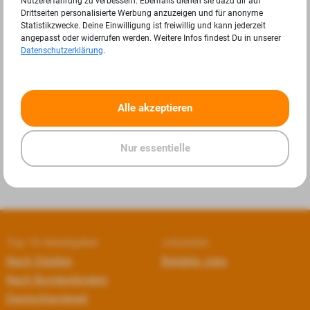
Nutzererfahrung zu verbessern. Ebenfalls dienen sie dazu dir auf
Drittseiten personalisierte Werbung anzuzeigen und für anonyme
Statistikzwecke. Deine Einwilligung ist freiwillig und kann jederzeit
angepasst oder widerrufen werden. Weitere Infos findest Du in unserer
Datenschutzerklärung
.
«
»
Alle akzeptieren
Nur essentielle
Top 10 Arbeitgeber
Jobseiten
Nach Städten
Beliebte Jobs
Nach Bundesländern
Deutschlandweit